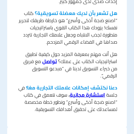
إحداث صدى لدى جمهور كبير.
هل تشعر بأن لديك معضلة تسويقية؟
كتاب
“اصنع ضجة أذكى وأسرع” هو خارطة طريقك لتحرير
نفسك! يزودك هذا الكتاب القوي باستراتيجيات
متطورة لجذب الانتباه وجعل علامتك التجارية تتردد
صداها في الفضاء الرقمي المزدحم.
هل أنت مهتم بمعرفة المزيد حول كيفية تطبيق
استراتيجيات الكتاب على عملك؟
تواصل
مع فريق
من خبراء التسويق لدينا في “مبدعو التسويق
الرقمي”.
دعنا نكتشف إمكانات علامتك التجارية معًا!
في
جلسة
استشارة مجانية
،
سوف نتعمق في كتاب
“اصنع ضجة أذكى وأسرع” ونطور خطة مخصصة
لمساعدتك على تحقيق أهدافك التسويقية.