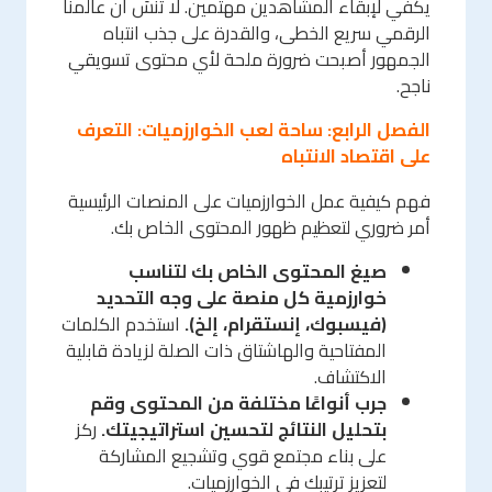
يكفي لإبقاء المشاهدين مهتمين. لا تنسَ أن عالمنا
الرقمي سريع الخطى، والقدرة على جذب انتباه
الجمهور أصبحت ضرورة ملحة لأي محتوى تسويقي
ناجح.
الفصل الرابع: ساحة لعب الخوارزميات: التعرف
على اقتصاد الانتباه
فهم كيفية عمل الخوارزميات على المنصات الرئيسية
أمر ضروري لتعظيم ظهور المحتوى الخاص بك.
صيغ المحتوى الخاص بك لتناسب
خوارزمية كل منصة على وجه التحديد
(فيسبوك، إنستقرام، إلخ).
استخدم الكلمات
المفتاحية والهاشتاق ذات الصلة لزيادة قابلية
الاكتشاف.
جرب أنواعًا مختلفة من المحتوى وقم
بتحليل النتائج لتحسين استراتيجيتك.
ركز
على بناء مجتمع قوي وتشجيع المشاركة
لتعزيز ترتيبك في الخوارزميات.