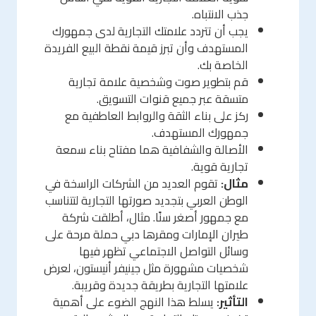
جذب الانتباه.
يجب أن تتردد علامتك التجارية لدى جمهورك
المستهدف وأن تبرز قيمة نقطة البيع الفريدة
الخاصة بك.
قم بتطوير صوت وشخصية علامة تجارية
متسقة عبر جميع قنوات التسويق.
ركز على بناء الثقة والروابط العاطفية مع
جمهورك المستهدف.
الأصالة والشفافية هما مفتاح بناء سمعة
تجارية قوية.
مثال:
تقوم العديد من الشركات الراسخة في
الوطن العربي بتجديد صورتها التجارية لتتناسب
مع جمهور أصغر سنًا. مثال، أطلقت شركة
طيران الإمارات ومقرها دبي حملة مرحة على
وسائل التواصل الاجتماعي تظهر فيها
شخصيات مشهورة مثل جينيفر أنيستون، لعرض
علامتها التجارية بطريقة جديدة وقريبة.
التأثير:
يسلط هذا النهج الضوء على أهمية