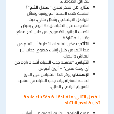
لاختراق الضوضاء.
مثال:
هل تتذكر تحدي
“سطل الثلج”؟
استغلت هذه الحملة الفيروسية وسائل
التواصل الاجتماعي بشكل مثالي، حيث
استحوذت على الانتباه لزيادة الوعي بمرض
التصلب الجانبي الضموري من خلال تحدٍ ممتع
وقابل للمشاركة.
التأثير:
يمكن للعلامات التجارية أن تتعلم من
هذا الأمر من خلال إنشاء محتوى جذاب يثير
النقاش والتحرك.
اقتباس:
“معركة جذب الانتباه أشد ضراوة من
أي وقت مضى.” – آرون أجيوس.
الإستنتاج:
يركز هذا الاقتباس على الدور
الحاسم لاستراتيجيات جذب الانتباه في مشهد
التسويق الرقمي الحالي.
الفصل الثاني: ما فائدة الضجة؟ بناء علامة
تجارية لعصر الانتباه
هوية العلامة التجارية القوية هي أساس