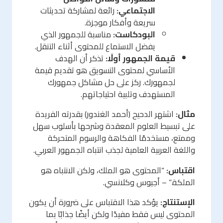
الاجتماعي:
رائعة لمشاركة تحديثات
سريعة وأفكار موجزة.
البودكاست:
مناسبة للجمهور الذي
يفضل الاستماع للمحتوى أثناء التنقل.
قيمة الجمهور أولًا:
تذكر أن الهدف
الأساسي لمحتوى التسويق هو تقديم قيمة
لجمهورك. ركز على حل مشاكل جمهورك
المستهدف وتلبية احتياجاتهم.
مثال:
اشتهر الدحيح (أحمد الغندور) بقدرته الفريدة
على تبسيط العلوم المعقدة وشرحها بأسلوب سهل
وممتع، مستخدمًا الفكاهة والرسوم المتحركة
واللغة العربية العامية لجذب انتباه الجمهور العربي.
اقتباس:
“المحتوى هو الملك، ولكن الانتباه هو
الملكة.” – أجيوس وكلانسي.
الإستنتاج:
يؤكد هذا الاقتباس على ضرورة أن يكون
المحتوى ليس فقط مفيدًا ولكن أيضًا جذابًا بما