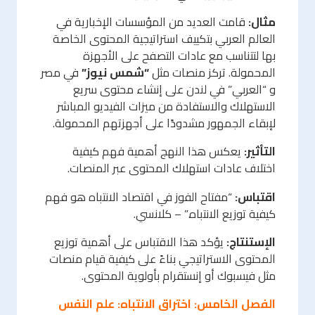
مثال:
قامت العديد من المؤسسات الإخبارية في
العالم العربي بتكييف استراتيجية المحتوى الخاصة
بها لتتناسب مع عادات التصفح على الأجهزة
المحمولة. تركز منصات مثل
“شمس نيوز”
في مصر
و “العربي” في لندن على إنشاء محتوى سريع
الاستهلاك والاستفادة من ميزات الفيديو المباشر
لإبقاء الجمهور مشدودًا على أجهزتهم المحمولة.
التأثير:
يعكس هذا النهج أهمية فهم كيفية
اختلاف عادات استهلاك المحتوى عبر المنصات.
اقتباس:
“مفتاح الفوز في اقتصاد الانتباه هو فهم
كيفية توزيع الانتباه.” – كلانسي.
الإستنتاج:
يؤكد هذا الاقتباس على أهمية توزيع
المحتوى الاستراتيجي بناءً على كيفية قيام منصات
مثل فيسبوك أو إنستقرام بأولوية المحتوى.
الفصل الخامس: اختراق الانتباه: علم النفس