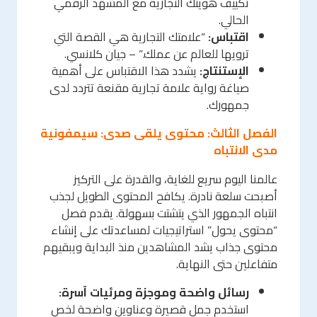
تكييف هويتك التجارية مع المشهد الرقمي
الحالي.
اقتباس:
“علامتك التجارية هي القصة التي
ترويها للعالم عن عملك.” – جيان كلانسي.
الإستنتاج:
يشدد هذا الاقتباس على أهمية
صياغة رواية علامة تجارية مقنعة تتردد لدى
جمهورك.
الفصل الثالث: محتوى يلقى صدى: سيمفونية
مدى الانتباه
عالمنا اليوم سريع للغاية، والقدرة على التركيز
أصبحت سلعة نادرة. يكافح المحتوى الطويل لجذب
انتباه الجمهور الذي يتشتت بسهولة. يقدم فصل
“محتوى يحول” استراتيجيات لمساعدتك على إنشاء
محتوى جذاب يشد المشاهدين منذ البداية ويبقيهم
متفاعلين حتى النهاية.
رسائل واضحة وموجزة ومرئيات آسرة:
استخدم جمل قصيرة وعناوين واضحة لخص