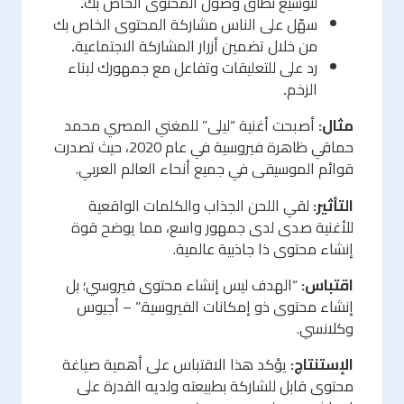
لتوسيع نطاق وصول المحتوى الخاص بك
.
سهّل على الناس مشاركة المحتوى الخاص بك
من خلال تضمين أزرار المشاركة الاجتماعية
.
رد على للتعليقات وتفاعل مع جمهورك لبناء
الزخم
.
مثال:
أصبحت أغنية “ليلى” للمغني المصري محمد
حماقي ظاهرة فيروسية في عام 2020، حيث تصدرت
قوائم الموسيقى في جميع أنحاء العالم العربي.
التأثير:
لقي اللحن الجذاب والكلمات الواقعية
للأغنية صدى لدى جمهور واسع، مما يوضح قوة
إنشاء محتوى ذا جاذبية عالمية.
اقتباس:
“الهدف ليس إنشاء محتوى فيروسي؛ بل
إنشاء محتوى ذو إمكانات الفيروسية.” – أجيوس
وكلانسي.
الإستنتاج:
يؤكد هذا الاقتباس على أهمية صياغة
محتوى قابل للشاركة بطبيعته ولديه القدرة على