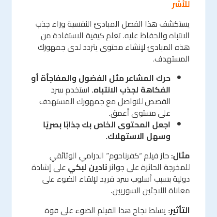
للأسْر
يستكشف هذا الفصل المبادئ النفسية وراء جذب
الانتباه والحفاظ عليه. تعلم كيفية الاستفادة من
هذه المبادئ لإنشاء محتوى يتردد لدى جمهورك
المستهدف.
حرك المشاعر مثل الفضول والمفاجأة أو
الفكاهة لجذب الانتباه.
استخدم سرد
القصص للتواصل مع جمهورك المستهدف
على مستوى أعمق.
اجعل المحتوى الخاص بك جذابًا بصريًا
وسهل الاستهلاك.
مثال:
حاز فيلم “كفرناحوم” الدرامي الوثائقي
للمخرجة الحائزة على جوائز
نادين لبكي
على إشادة
دولية بسبب أسلوب سرد فريد لإلقاء الضوء على
معاناة اللاجئين السوريين.
التأثير:
يسلط نجاح هذا الفيلم الضوء على قوة