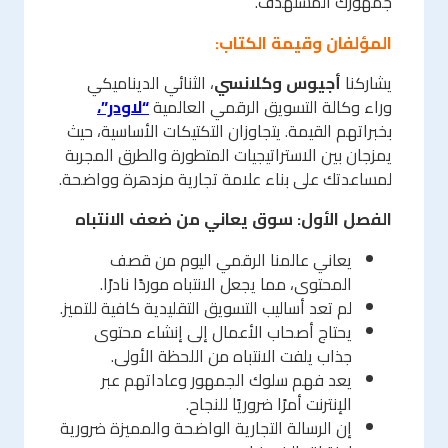
جمهورك المستهدف.
المؤلفان وقيمة الكتاب:
يشاركنا
أجيوس وكلانسي
، الثنائي الديناميكي
وراء وكالة التسويق الرقمي العالمية
“لاودر”،
بخبراتهم القيمة. يتجاوزان التكتيكات الأساسية، حيث
يمزجان بين الاستراتيجيات المتطورة والطرق المجربة
لمساعدتك على بناء علامة تجارية مزدهرة وواضحة.
الفصل الأول: سوق يعاني من ضعف الانتباه
يعاني عالمنا الرقمي اليوم من قصف
المحتوى، مما يجعل الانتباه موردًا نادرًا.
لم تعد أساليب التسويق التقليدية كافية للتميز.
يحتاج أصحاب الأعمال إلى إنشاء محتوى
جذاب يلفت الانتباه من اللحظة الأولى.
يعد فهم سلوك الجمهور وعاداتهم عبر
الإنترنت أمرًا ضروريًا للنجاح.
إن الرسالة التجارية الواضحة والمميزة ضرورية