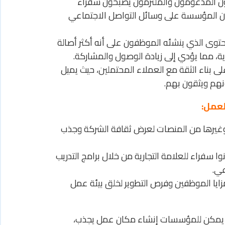
 المدعومون والملتزمون يصبحون سفراء
مون المؤسسة على وسائل التواصل الاجتماعي
المحتوى الذي ينشئه الموظفون على أنه أكثر أصالة
ة، مما يؤدي إلى زيادة الوصول والمشاركة.
بناء الثقة مع العملاء المحتملين، حيث يميل
نهم ويثقون بهم.
تخدم LinkedIn وغيرها من المنصات لعرض ثقافة الشركة وجذب
 سفراء للعلامة التجارية من خلال برامج التدريب
عي.
ا الموظفين وفرص التطوير لخلق بيئة عمل
 خلال تطبيق مبادئ كتاب التسويق 6.0، يمكن للمؤسسات إنشاء مكان عمل يجذب،