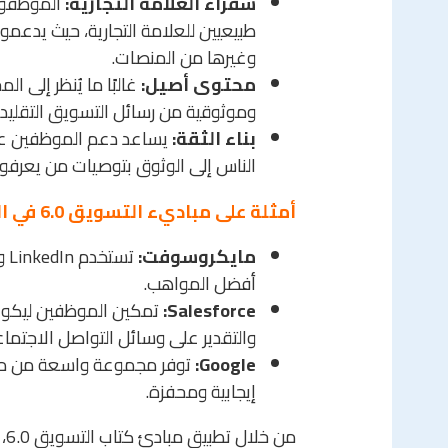
سفراء العلامة التجارية:
الموظفون
طبيعيين للعلامة التجارية، حيث يدع
وغيرها من المنصات.
محتوى أصيل:
غالبًا ما يُنظر إلى 
وموثوقية من رسائل التسويق التقليدي
بناء الثقة:
يساعد دعم الموظفين على 
الناس إلى الوثوق بتوصيات من يعرفو
أمثلة على مباديء التسويق 6.0 في العمل:
مايكروسوفت:
تس
أفضل المواهب.
Salesforce:
تمكين الموظفين ليكونوا
والتقدير على وسائل التواصل الاجتما
Google:
توفر مجموعة واسعة من مزاي
إيجابية ومحفزة.
من