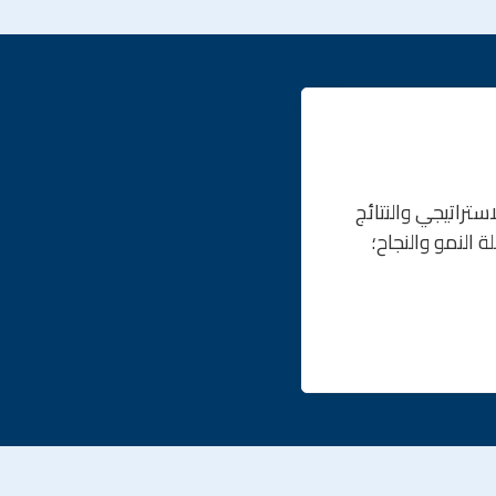
تراتيجي والنتائج
 النمو والنجاح؛