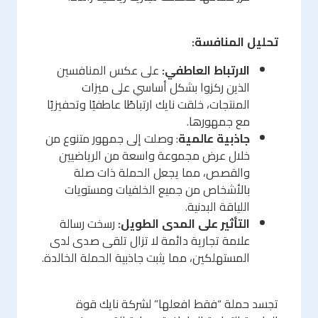
تحليل المنافسة:
الارتباط العاطفي:
على عكس المنافسين
الذين ركزوا بشكل أساسي على ميزات
المنتجات، خلقت نايك ارتباطًا عاطفيًا وتحفيزيًا
مع جمهورها.
جاذبية عالمية
: وصلت إلى جمهور متنوع من
خلال عرض مجموعة واسعة من الرياضيين
والقصص، مما يجعل الحملة ذات صلة
بالأشخاص من جميع الخلفيات ومستويات
اللياقة البدنية.
التأثير على المدى الطويل:
رسخت رسالة
علامة تجارية دائمة لا تزال تلقى صدى لدى
المستهلكين، مما يثبت جاذبية الحملة الخالدة.
تجسد حملة “فقط افعلها” لشركة نايك قوة