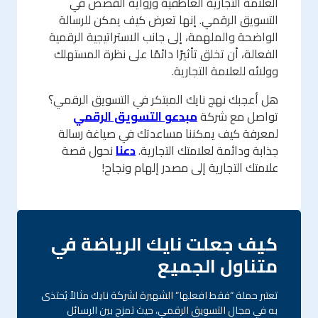
العلامة التجارية العاطفية ورواية القصص في
التسويق الرقمي. إنها تعرض كيف يمكن للرسالة
الواضحة والملهمة، إلى جانب الاستراتيجية الرقمية
الفعالة، أن تخلق تأثيرًا دائمًا على نظرة المستهلك
وولائه للعلامة التجارية.
هل أعجبك نهج نايك المبتكر في التسويق الرقمي؟
تواصل مع شركة
مبدعو التسويق الرقمي
لمعرفة كيف يمكننا مساعدتك في صياغة رسالة
جذابة ودائمة لعلامتك التجارية.
دعنا
نحول قصة
علامتك التجارية إلى مصدر إلهام ونجاح!
كيف جعلت نايك الرياضة في
متناول الجميع
تعتبر حملة “فقط افعلها” الشهيرة لشركة نايك مثالاً يُحتذى
به في مجال التسويق الرقمي، حيث تمزج بين الرسائل