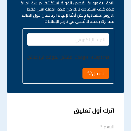
التحفيزية ورواية القصص القوية. تستكشف دراسة الحالة
هذه كيف استفادت نايك من هذه الحملة ليس فقط
للترويج لمنتجاتها ولكن أيضًا لإلهام الرياضيين حول العالم،
مما ترك بصمة لا تُمحى في تاريخ الإعلانات.
Google reCaptcha: مفتاح الموقع غير صالح.
تحميل
اترك أول تعليق
الاسم *