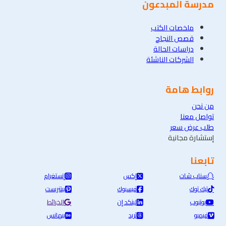
مدرسة المبدعون
ملخصات الكتب
قصص النجاح
دراسات الحالة
الشركات الناشئة
روابط هامة
من نحن
تواصل معنا
طلب عرض سعر
إستشارة مجانية
تابعنا
سناب شات
إكس
إنستغرام
تيك توك
فيسبوك
بينتريست
يوتيوب
لينكد إن
الخرائط
فيميو
ثريد
بيهانس