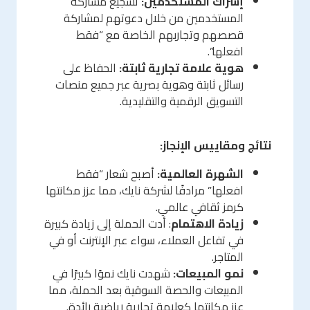
إشراك المستخدمين:
تشجيع مشاركة
المستخدمين من خلال دعوتهم لمشاركة
قصصهم وتجاربهم الخاصة مع “فقط
افعلها”.
هوية علامة تجارية ثابتة:
الحفاظ على
رسائل ثابتة وهوية بصرية عبر جميع منصات
التسويق الرقمية والتقليدية.
نتائج ومقاييس الإنجاز:
الشهرة العالمية:
أصبح شعار “فقط
افعلها” مرادفًا لشركة نايك، مما عزز مكانتها
كرمز ثقافي عالمي.
زيادة الاهتمام
: أدت الحملة إلى زيادة كبيرة
في تفاعل العملاء، سواء عبر الإنترنت أو في
المتاجر.
نمو المبيعات:
شهدت نايك نموًا كبيرًا في
المبيعات والحصة السوقية بعد الحملة، مما
عزز مكانتها كعلامة تجارية رياضية رائدة.