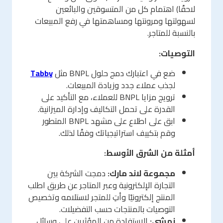
لاحقًا) اهتمام كل من المتسوقين والبائعين
لسهولتها ومرونتها ومساهمتها في رفع المبيعات
بالنسبة للمتاجر.
التوصيات:
ضع في اعتبارك دمج حلول BNPL مثل
Tabby
لجذب عملاء جدد وزيادة المبيعات.
ترويج مزايا BNPL للعملاء، مع التأكيد على
القدرة على تحمل التكاليف وإدارة الميزانية.
ابق على اطلاع على مشهد BNPL المتطور
وقم بتكييف استراتيجياتك وفقًا لذلك.
أمثلة من الشرق الأوسط:
مجموعة لاند مارك:
دمجت الشركة بين
التجارة الإلكترونية وعبر المتاجر عن طريق اطلب
المنتج إلكترونيًا وأتِ للمتجر لاستلامه وتخصيص
التوصيات بالمنتجات حسب التفضيلات.
نمشي:
الاستفادة من المؤثرين على وسائل