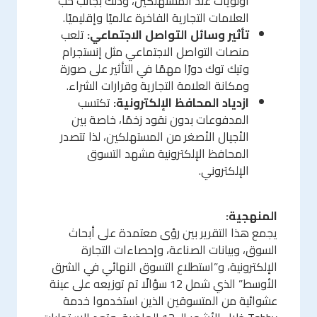
أولويات عند المستهلكين، وذلك بجانب حب
العلامات التجارية الفاخرة عالميًا وإقليميًا.
تأثير وسائل التواصل الاجتماعي:
تلعب
منصات التواصل الاجتماعي مثل إنستجرام
وتيك توك دورًا مهمًا في التأثير على صورة
ومكانة العلامة التجارية وقرارات الشراء.
ازدياد المحافظ الإلكترونية:
تكتسب
المدفوعات بدون نقود زخمًا، خاصة بين
الأجيال الأصغر من المستهلكين، لذا تتصدر
المحافظ الإلكترونية مشهد التسوق
الإلكتروني.
المنهجية:
يجمع هذا التقرير بين رؤى معتمدة على أبحاث
السوق، وبيانات الصناعة، وإحصاءات التجارة
الإلكترونية، و”استطلاع التسوق النهائي في الشرق
الأوسط” الذي شمل 12 سؤالًا تم توزيعه على عينة
عشوائية من المتسوقين الذين استخدموا خدمة