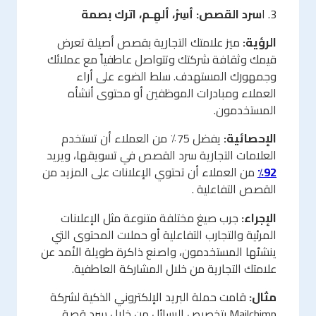
3. ا
سرد القصص: أسِرْ، ألهِـم، اترك بصمة
الرؤية:
ميز علامتك التجارية بقصص أصيلة تعرض
قيمك وثقافة شركتك وتتواصل عاطفياً مع عملائك
وجمهورك المستهدف. سلط الضوء على أراء
العملاء ومبادرات الموظفين أو محتوى أنشأه
المستخدمون.
الإحصائية:
يفضل 75٪ من العملاء أن تستخدم
العلامات التجارية سرد القصص في تسويقها، ويريد
92٪
من العملاء أن تحتوي الإعلانات على المزيد من
القصص التفاعلية .
الإجراء:
جرب صيغ مختلفة متنوعة مثل الإعلانات
المرئية والتجارب التفاعلية أو حملات المحتوى التي
ينشئها المستخدمون، واصنع ذاكرة طويلة الأمد عن
علامتك التجارية من خلال المشاركة العاطفية.
مثال:
قامت حملة البريد الإلكتروني الذكية لشركة
Mailchimp بتخصيص الرسائل من خلال سرد قصة