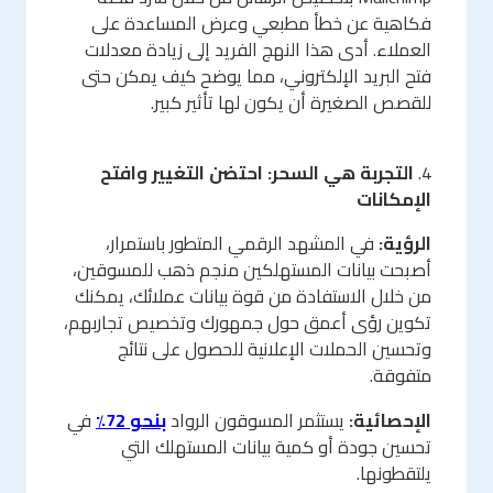
فكاهية عن خطأ مطبعي وعرض المساعدة على
العملاء. أدى هذا النهج الفريد إلى زيادة معدلات
فتح البريد الإلكتروني، مما يوضح كيف يمكن حتى
للقصص الصغيرة أن يكون لها تأثير كبير.
4.
التجربة هي السحر: احتضن التغيير وافتح
الإمكانات
الرؤية:
في المشهد الرقمي المتطور باستمرار،
أصبحت بيانات المستهلكين منجم ذهب للمسوقين،
من خلال الاستفادة من قوة بيانات عملائك، يمكنك
تكوين رؤى أعمق حول جمهورك وتخصيص تجاربهم،
وتحسين الحملات الإعلانية للحصول على نتائج
متفوقة.
الإحصائية:
يستثمر المسوقون الرواد
بنحو 72٪
في
تحسين جودة أو كمية بيانات المستهلك التي
يلتقطونها.