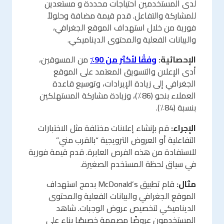
لدى المستخدمين احتياجات محددة و مستعدين
للمشاركة والتفاعل. قدم قيمة مضافة وحلولاً
فورية من خلال استهداف الموقع الجغرافي،
والبيانات الفعلية والمحتوى الديناميكي.
الإحصائية:
وفقًا لأكثر من 90٪
من المسوقين،
أدى الإعلان والتسويق المعتمد على الموقع
الجغرافي إلى زيادة الإيرادات، وتوسيع قاعدة
العملاء بنحو (86٪)، وزيادة مشاركة المستهلكين
بنسبة (84٪).
الإجراء:
قم بإنشاء إعلانات مختلفة مثل الاختبارات
التفاعلية أو العروض الترويجية “بالقرب مني”
للاستفادة من هذه الفرص العابرة. قدم قيمة فورية
في سياق لحظة المستخدم الصغيرة.
مثال:
قام تطبيق McDonald’s بدمج استهداف
الموقع الجغرافي والبيانات الفعلية والمحتوى
الديناميكي لتخصيص عروض الوجبات. شاهد
المستخدمون عروضًا مصممة خصيصًا بناء على