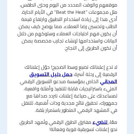
موقعهم والوقت المحدد من اليوم وحتى الطقس،
مثل مجموعات “Beat the Heat” في الأيام الحارة.
أدى هذا إلى زيادة استخدام التطبيق وارتفاع قيمة
الطلب وتحسين رضا العملاء. مما يوضح كيف يمكن
أن يكون فهم احتياجات العملاء وسلوكهم من خلال
البيانات واستخدامها لإنشاء تجارب مخصصة يمكن
أن تكون الطريق إلى النجاح.
لا تدع إعلاناتك تضيع وسط الضجيج! حوّل إعلاناتك
الرقمية إلى رحلة آسرة.
حمل دليل التسويق
المجاني
الخاص بمؤسسة مبدعو التسويق الرقمي
المليء باستراتيجيات قابلة للتنفيذ وأمثلة واقعية،
لمساعدتك على صياغة إعلانات تتردد صداها مع
جمهورك، تحقيق نتائج مجدية وذات أهمية، للتنقل
في المشهد الرقمي المتطور باستمرار بثقة.
معًا،
لنضيء
مفترق الطرق الرقمي ونُمهد الطريق
نحو إعلانات تسويقية قوية وفعالة!