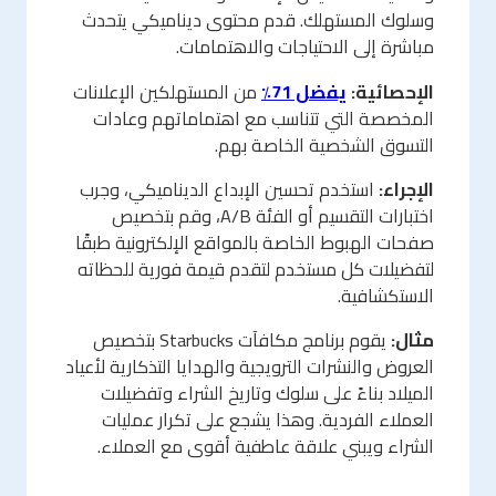
وسلوك المستهلك. قدم محتوى ديناميكي يتحدث
مباشرة إلى الاحتياجات والاهتمامات.
الإحصائية:
يفضل 71٪
من المستهلكين الإعلانات
المخصصة التي تتناسب مع اهتماماتهم وعادات
التسوق الشخصية الخاصة بهم.
الإجراء:
استخدم تحسين الإبداع الديناميكي، وجرب
اختبارات التقسيم أو الفئة A/B، وقم بتخصيص
صفحات الهبوط الخاصة بالمواقع الإلكترونية طبقًا
لتفضيلات كل مستخدم لتقدم قيمة فورية للحظاته
الاستكشافية.
مثال:
يقوم برنامج مكافآت Starbucks بتخصيص
العروض والنشرات الترويجية والهدايا التذكارية لأعياد
الميلاد بناءً على سلوك وتاريخ الشراء وتفضيلات
العملاء الفردية. وهذا يشجع على تكرار عمليات
الشراء ويبني علاقة عاطفية أقوى مع العملاء.