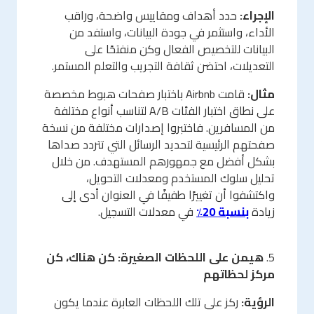
الإجراء:
حدد أهداف ومقاييس واضحة، وراقب
الأداء، واستثمر في جودة البيانات، واستفد من
البيانات للتخصيص الفعال وكن منفتحًا على
التعديلات، احتضن ثقافة التجريب والتعلم المستمر.
مثال:
قامت Airbnb باختبار صفحات هبوط مخصصة
على نطاق اختبار الفئات A/B لتناسب أنواع مختلفة
من المسافرين. فاختبروا إصدارات مختلفة من نسخة
صفحتهم الرئيسية لتحديد الرسائل التي تتردد صداها
بشكل أفضل مع جمهورهم المستهدف. من خلال
تحليل سلوك المستخدم ومعدلات التحويل،
واكتشفوا أن تغييرًا طفيفًا في العنوان أدى إلى
زيادة
بنسبة 20٪
في معدلات التسجيل.
5.
هيمن على اللحظات الصغيرة: كن هناك، كن
مركز لحظاتهم
الرؤية:
ركز على تلك اللحظات العابرة عندما يكون