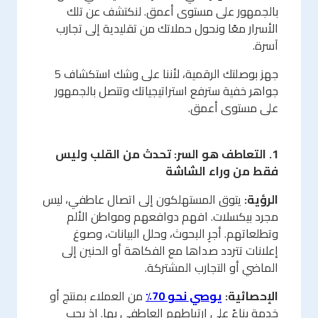
بالجمهور على مستوى أعمق. لنكتشف عن تلك
الأسرار معًا ونحول حملاتك من تقليدية إلى تجارب
آسرة.
جهز بوصلتك الرقمية، لأننا على وشك استكشاف 5
جواهر خفية سترفع استراتيجياتك وتتصل بالجمهور
على مستوى أعمق.
1. التعاطف هو السر: تحدث من القلب وليس
فقط من وراء الشاشة
الرؤية:
يتوق المستهلكون إلى اتصال عاطفي، ليس
مجرد بيكسلات. افهم دوافعهم ومواطن الألم
وتطلعاتهم. أجرِ البحوث، وحلل البيانات، وصوغ
إعلانات تتردد صداها مع الفكاهة أو الحنين إلى
الماضي أو التجارب المشتركة.
الإحصائية:
يوصي نحو 70٪
من العملاء بمنتج أو
خدمة بناءً على ارتباطهم العاطفي بها. إذ يحب